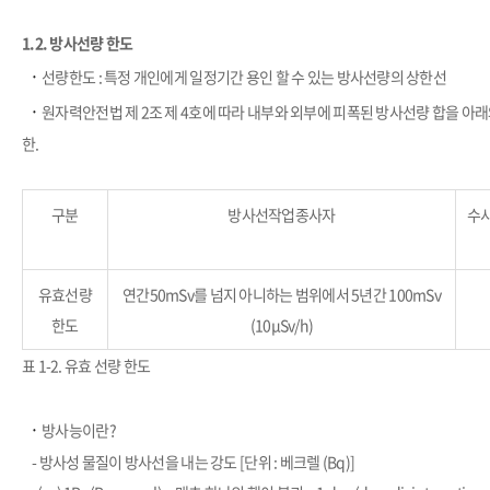
1.2.
방사선량 한도
​·
선량한도 : 특정 개인에게 일정기간 용인 할 수 있는 방사선량의 상한선
​·
원자력안전법 제 2조 제 4호에 따라 내부와 외부에 피폭된 방사선량 합을 아래
한.
구분
방사선작업종사자
수시
유효선량
연간50mSv를 넘지 아니하는 범위에서 5년간 100mSv
한도
(10μSv/h)
표 1-2. 유효 선량 한도
​·
방사능이란?
-
방사성 물질이 방사선을 내는 강도 [단위 : 베크렐 (Bq)]