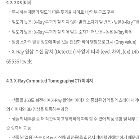
4.2. 2D 이미지
​·
투시하는 제품의 밀도에 따른 투과율 차이로 내/외부 구조 구분
​·
밀도가 높음 : X-Ray 투과가 잘 되지 않아 발광 소자가 덜 반응 - 낮은 X-Ray 파
​·
밀도가 낮음 : X-Ray 투과가 잘 되어 발광 소자가 더 반응 - 높은 X-Ray 파워
​·
발광 소자의 발광 정도에 따른 값을 전산화 하여 명암으로 표시 (Gray Value)
​·
X-Ray 영상 수신 장치 (Detector) 사양에 따라 level 차이, (ex) 14bit =
65536 levels
4.3. X-Ray Computed Tomography(CT) 이미지
​·
샘플을 360도 회전하여 X-Ray 촬영한 이미지의 중첩된 영역을 엑스레이 세
의 이미지와 3D 영상을 획득하는 과정
​·
샘플의 내부를 좀 더 직관적이고 명확하게 파악 할 수 있어 제품 결함 및 내부 구조
준 실측 비교 등
​·
샘플(산업용) 또는 X-Ray 시스템(의료용)을 회전시키며 촬영해야 하기 때문에