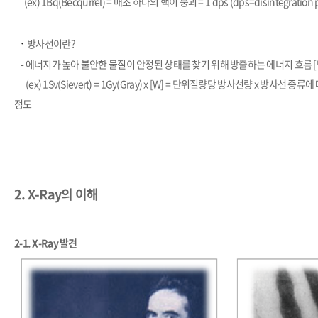
(ex) 1Bq(Becqurrel) = 매초 하나의 핵이 붕괴 = 1 dps (dps=disintegration 
​·
방사선이란?
-
에너지가 높아 불안한 물질이 안정된 상태를 찾기 위해 방출하는 에너지 흐름
(ex) 1Sv(Sievert) = 1Gy(Gray) x [W] = 단위질량당 방사선량 x 방사선 
정도
2. X-Ray의 이해
2-1. X-Ray 발견