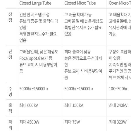
Closed Large Tube
Closed Micro Tube
Open Micro 
장
간단한 시스템 구성
고 배율 확대 가능
고 배율확대 
점
튜브의 종류 및 출력이 다
고배율 일 때 높은 해상도
고배율일때, 
양함
특별한 유지보수가 필요
유지관리에 따
특별한 유지보수가 필요
없음
가능
없음
단
고배율일 때, 낮은 해상도
최대 출력이 낮음
구성이 복잡하
점
Focal spot size가 큼
높은 전압으로 구성에 제
이 있음
튜브 교체 시 비용부담이
한
지속적인 필라
큼
튜브 교체 시 비용부담이
주기적인 진공
큼
튜브 해체 시 
수
5000hr~15000hr
5000hr~15000hr
100~300hr
명
출
최대 600kV
최대 150kV
최대 240kV
력
파
최대 4500W
최대 75W
최대 320W
워