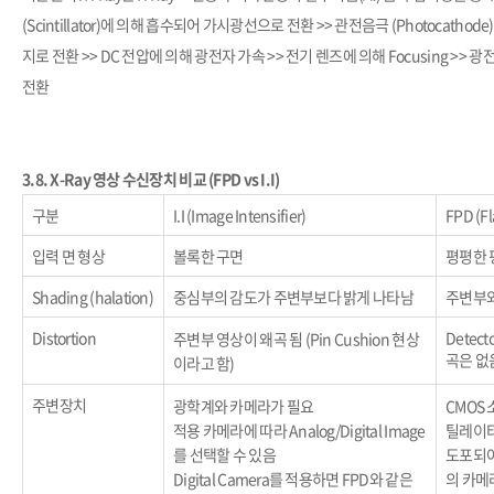
(Scintillator)에 의해 흡수되어 가시광선으로 전환 >> 관전음극 (Photocath
지로 전환 >> DC 전압에 의해 광전자 가속 >> 전기 렌즈에 의해 Focusing >
전환
3.8.
X-Ray 영상 수신장치 비교 (FPD vs I.I)
구분
I.I (Image Intensifier)
FPD (Fl
입력 면 형상
볼록한 구면
평평한 
Shading
(halation)
중심부의 감도가 주변부보다 밝게 나타남
주변부와
Distortion
Detec
주변부 영상이 왜곡 됨
(Pin Cushion 현상
곡은 없
이라고 함)
주변장치
광학계와 카메라가 필요
CMOS 소
적용 카메라에 따라 Analog/Digital Image
틸레이터
를 선택할 수 있음
도포되어
Digital Camera를 적용하면 FPD와 같은
의 카메