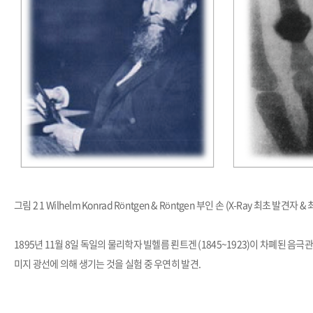
그림 2 1 Wilhelm Konrad Röntgen & Röntgen 부인 손 (X-Ray 최초 발견자 &
1895년 11월 8일 독일의 물리학자 빌헬름 뢴트겐 (1845~1923)이 차폐된 음
미지 광선에 의해 생기는 것을 실험 중 우연히 발견.