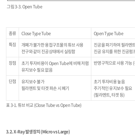
그림 3-3. Open Tube
종류
Close Type Tube
Open Type Tube
특징
개폐가 불가한 용접구조물의 튜브 사용
진공을 파기하여 필라멘트,
전구와 같이 진공상태에서 실링함
진공 유지를 위한 진공펌
장점
반영구적으로 사용 가능 (
초기 투자비용이 Open Tube에 비해 저렴
유지보수 필요 없음
단점
유지보수 불가
초기 투자비용 높음
필라멘트 및 타겟 파손 시 폐기
주기적인 유지보수 필요
(필라멘트, 타겟 등)
표 3-1. 튜브 비교 (Close Tube vs Open Tube)
3.2.
X-Ray 발생장치 (Micro vs Large)