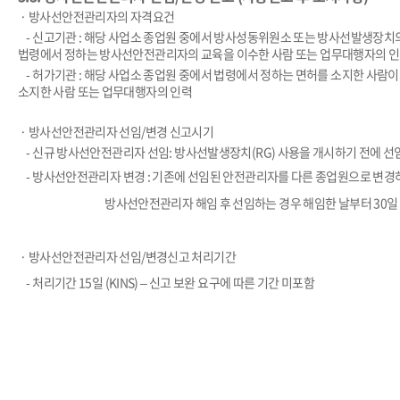
​
·
방사선안전관리자의 자격요건
-
신고기관
:
해당 사업소 종업원 중에서 방사성동위원소 또는 방사선발생장치
법령에서 정하는 방사선안전관리자의 교육을 이수한 사람 또는 업무대행자의 
-
허가기관
:
해당 사업소 종업원 중에서 법령에서 정하는 면허를 소지한 사람
소지한 사람 또는 업무대행자의 인력
​
·
방사선안전관리자 선임
/
변경 신고시기
-
신규 방사선안전관리자 선임
:
방사선발생장치
(RG)
사용을 개시하기 전에 선
-
방사선안전관리자 변경
:
기존에 선임된 안전관리자를 다른 종업원으로 변경
방사선안전관리자 해임 후 선임하는 경우 해임한 날부터
30
일
​
·
방사선안전관리자 선임
/
변경신고 처리기간
-
처리기간
15
일
(KINS) –
신고 보완 요구에 따른 기간 미포함