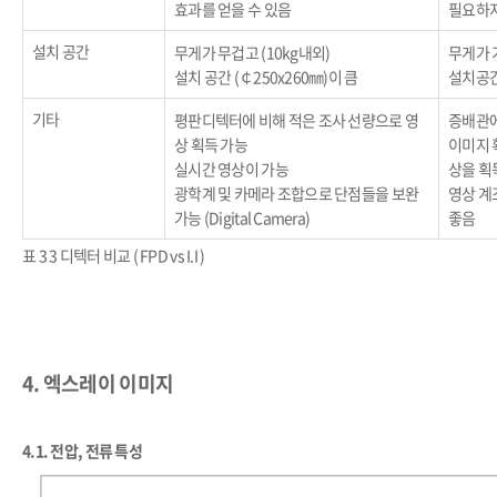
효과를 얻을 수 있음
필요하지
설치 공간
무게가 무겁고 (10kg내외)
무게가 가
설치 공간 (￠250x260㎜)이 큼
설치공간(
기타
평판디텍터에 비해 적은 조사 선량으로 영
증배관에
상 획득 가능
이미지 
실시간 영상이 가능
상을 획
광학계 및 카메라 조합으로 단점들을 보완
영상 계
가능 (Digital Camera)
좋음
표 3 3 디텍터 비교 ( FPD vs I.I )
4.
엑스레이 이미지
4.1.
전압, 전류 특성