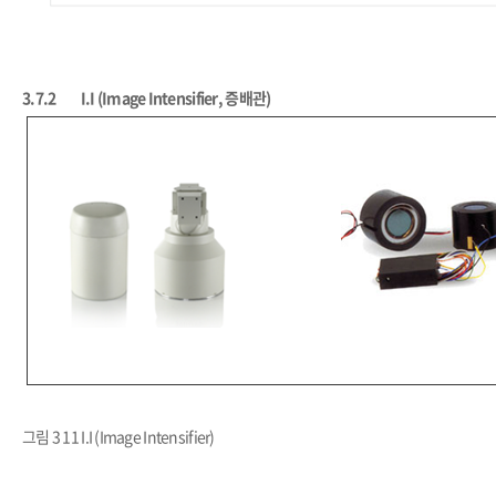
3.7.2
I.I (Image Intensifier, 증배관)
그림 3 11 I.I (Image Intensifier)