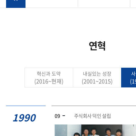
연혁
혁신과 도약
내실있는 성장
사
(2016~현재)
(2001~2015)
(1
1990
09
주식회사 덕인 설립