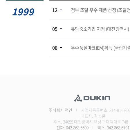
1999
12
정부 조달 우수 제품 선정 (조달청
05
유망중소기업 지정 (대전광역시)
08
우수품질마크(EM)획득 (국립기
주식회사 덕인
사업자등록번호. 314-81-030
대표자. 김성철
주소. 34055 대전광역시 유성구 대덕대로 748
전화. 042.868.6600
팩스. 042.868.6701