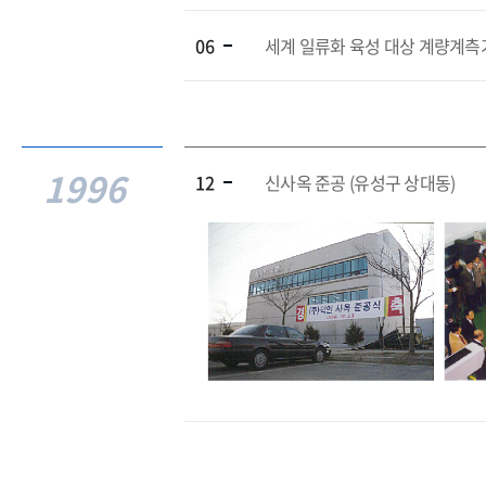
06
세계 일류화 육성 대상 계량계측
1996
12
신사옥 준공 (유성구 상대동)